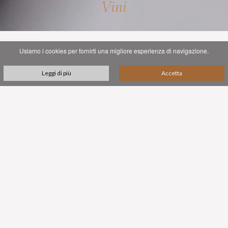
Vini
Usiamo i cookies per fornirti una migliore esperienza di navigazione.
Leggi di più
Accetta
I VINI
I tre vini dell'azienda sono la perfetta espressione della
filosofia e della missione di Viandante del Cielo: sofisticati,
squisiti, unici.
A Viandante del Cielo abbiamo evitato i rigidi regolamenti
DOC e DOCG italiani, che possono limitare la
sperimentazione e l'innovazione, e che spesso non riescono a
riconoscere il contributo cruciale di varietà autoctone rare
presenti in una regione da tempo immemorabile - come le
quattro che formano il blend del Pristinvm.
Noi invece (come alcuni dei più celebrati "Supertuscan")